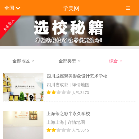
学美网
全国
全部地区
全部类型
综合
四川成都聚美形象设计艺术学校
四川省成都
|
详情地图
人气/3473
上海蒂之彩半永久学校
上海上海
|
详情地图
人气/5615