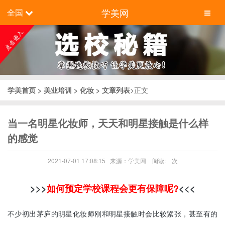
学美网
全国
学美首页
>
美业培训
>
化妆
> 文章列表
>正文
当一名明星化妆师，天天和明星接触是什么样
的感觉
2021-07-01 17:08:15 来源：
学美网
阅读:
次
>>>
如何预定学校课程会更有保障呢?
<<<
不少初出茅庐的明星化妆师刚和明星接触时会比较紧张，甚至有的