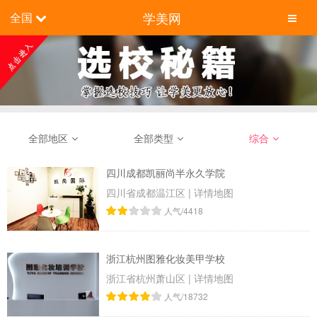
学美网
全国
全部地区
全部类型
综合
四川成都凯丽尚半永久学院
四川省成都温江区
|
详情地图
人气/4418
浙江杭州图雅化妆美甲学校
浙江省杭州萧山区
|
详情地图
人气/18732