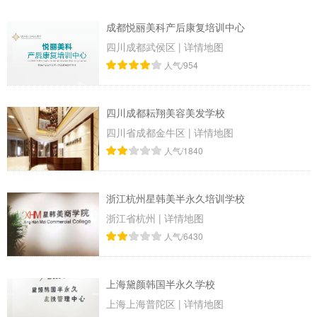
成都悦丽美科产后康复培训中心
四川成都武侯区
|
详情地图
人气/954
四川成都耘翔美容美发学校
四川省成都金牛区
|
详情地图
人气/1840
浙江杭州星韩美半永久培训学校
浙江省杭州
|
详情地图
人气/6430
上海黛颜韩国半永久学校
上海上海普陀区
|
详情地图