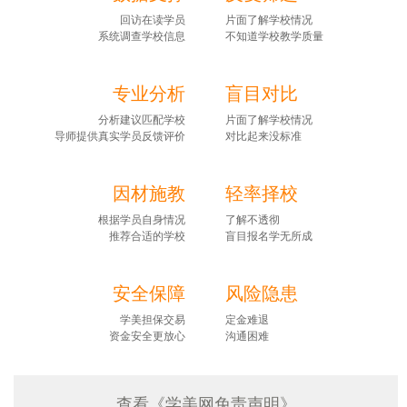
回访在读学员
片面了解学校情况
系统调查学校信息
不知道学校教学质量
专业分析
盲目对比
分析建议匹配学校
片面了解学校情况
导师提供真实学员反馈评价
对比起来没标准
因材施教
轻率择校
根据学员自身情况
了解不透彻
推荐合适的学校
盲目报名学无所成
安全保障
风险隐患
学美担保交易
定金难退
资金安全更放心
沟通困难
查看《学美网免责声明》