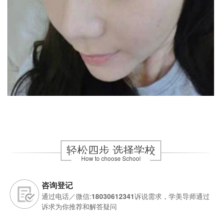
轻松四步 选择学校
How to choose School
咨询登记
通过电话／微信:
18030612341
诉说需求，学美导师通过
诉求为你推荐和解答疑问