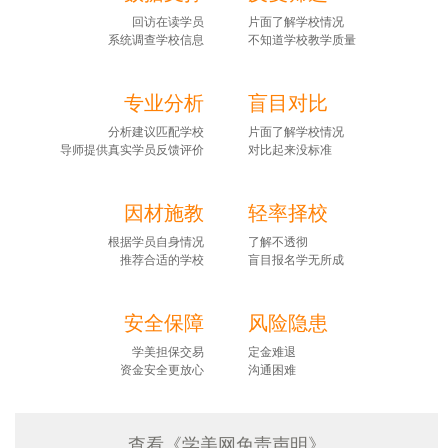
回访在读学员
片面了解学校情况
系统调查学校信息
不知道学校教学质量
专业分析
盲目对比
分析建议匹配学校
片面了解学校情况
导师提供真实学员反馈评价
对比起来没标准
因材施教
轻率择校
根据学员自身情况
了解不透彻
推荐合适的学校
盲目报名学无所成
安全保障
风险隐患
学美担保交易
定金难退
资金安全更放心
沟通困难
查看《学美网免责声明》