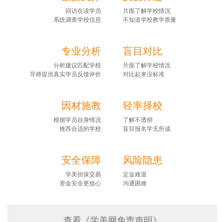
回访在读学员
片面了解学校情况
系统调查学校信息
不知道学校教学质量
专业分析
盲目对比
分析建议匹配学校
片面了解学校情况
导师提供真实学员反馈评价
对比起来没标准
因材施教
轻率择校
根据学员自身情况
了解不透彻
推荐合适的学校
盲目报名学无所成
安全保障
风险隐患
学美担保交易
定金难退
资金安全更放心
沟通困难
查看《学美网免责声明》