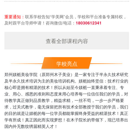
重要通知：
联系学校告知“学美网”会员，学校和平台准备专属特权，
及时跟平台导师申请！咨询微信/电话：
18030612341
查看全部课程内容
学校亮点
郑州媄栀美妆学院（原郑州木子美业）是一家专注于半永久技术研究
及半永久技术培训为主的美妆培训机构。媄栀始终坚信：技术行业的
核心即是拥有精湛的技术！所以从始至今媄栀一直秉承着专注、专
业、用心、感恩的准则和态度来用心培养每一位信任我们的学员，对
待教学真正做到品质教学，精益求精，一丝不苟，一步一步严格要
求，过关式教学，毫无保留把所有技术全部教授于我们的学员，我们
的目的就是让媄栀的每一位学员都能掌握终身受益的精湛技术！真正
学有所成！真正因此而实现梦想！在木子院长的带领下，现已培养出
国内外无数纹绣届精英人才！