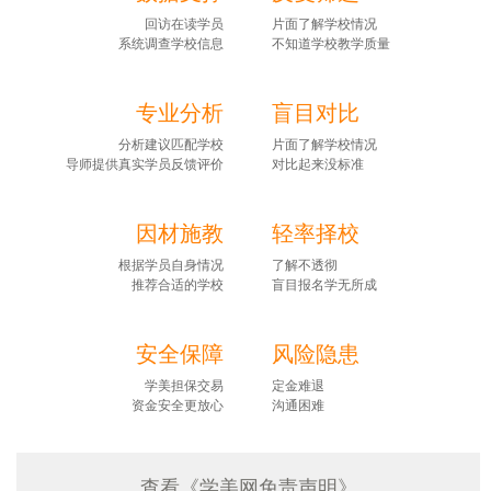
回访在读学员
片面了解学校情况
系统调查学校信息
不知道学校教学质量
专业分析
盲目对比
分析建议匹配学校
片面了解学校情况
导师提供真实学员反馈评价
对比起来没标准
因材施教
轻率择校
根据学员自身情况
了解不透彻
推荐合适的学校
盲目报名学无所成
安全保障
风险隐患
学美担保交易
定金难退
资金安全更放心
沟通困难
查看《学美网免责声明》