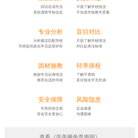
回访在读学员
片面了解学校情况
系统调查学校信息
不知道学校教学质量
专业分析
盲目对比
分析建议匹配学校
片面了解学校情况
导师提供真实学员反馈评价
对比起来没标准
因材施教
轻率择校
根据学员自身情况
了解不透彻
推荐合适的学校
盲目报名学无所成
安全保障
风险隐患
学美担保交易
定金难退
资金安全更放心
沟通困难
查看《学美网免责声明》