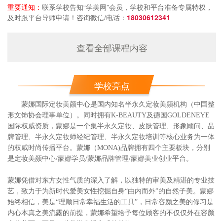
重要通知：
联系学校告知“学美网”会员，学校和平台准备专属特权，
及时跟平台导师申请！咨询微信/电话：
18030612341
查看全部课程内容
学校亮点
蒙娜国际定妆美颜中心是国内知名半永久定妆美颜机构（中国整
形文饰协会理事单位）。同时拥有K-BEAUTY及德国GOLDENEYE
国际权威资质，蒙娜是一个集半永久定妆、皮肤管理、形象顾问、品
牌管理、半永久定妆师经纪管理、半永久定妆培训等核心业务为一体
的权威时尚传播平台。蒙娜（MONA)品牌拥有四个主要板块，分别
是定妆美颜中心/蒙娜学员/蒙娜品牌管理/蒙娜美业创业平台。
蒙娜凭借对东方女性气质的深入了解，以独特的审美及精湛的专业技
艺，致力于为新时代爱美女性挖掘自身“由内而外”的自然子美。蒙娜
始终相信，美是“理顺日常幸福生活的工具”，日常容颜之美的修习是
内心本真之美流露的前提，蒙娜希望给予每位顾客的不仅仅外在容颜