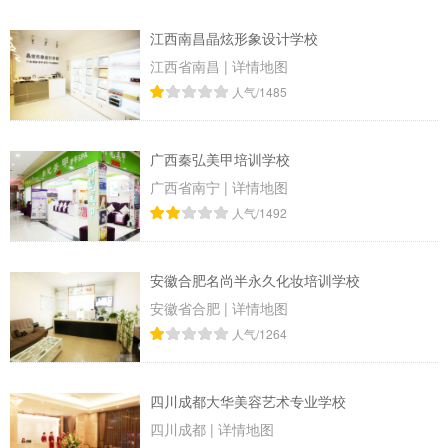
江西南昌晶炫形象设计学校
江西省南昌
|
详情地图
人气/1485
广西秦弘美甲培训学校
广西省南宁
|
详情地图
人气/1492
安徽合肥名尚半永久化妆培训学校
安徽省合肥
|
详情地图
人气/1264
四川成都大华美容艺术专业学校
四川成都
|
详情地图