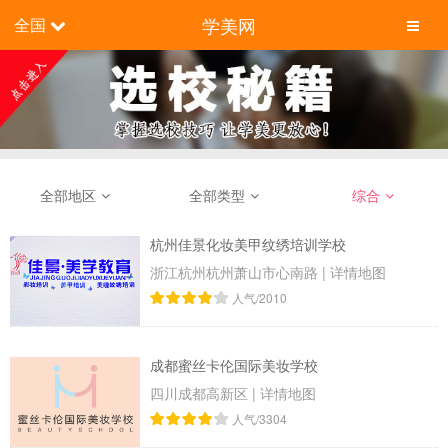
学美网
全国
全部地区
全部类型
综合
杭州佳景化妆美甲纹绣培训学校
浙江杭州杭州萧山市心南路
|
详情地图
人气/2010
成都蜜丝卡伦国际美妆学校
四川成都高新区
|
详情地图
人气/3304