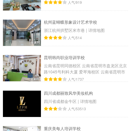
人气/919
杭州蓝蝴蝶形象设计艺术学校
浙江杭州拱墅区米市巷
|
详情地图
人气/514
昆明韩尚职业培训学校
云南省昆明同德校区 云南省昆明市盘龙区北京
路1045号利科大厦 爱琴海校区 云南省昆明市
西山区爱琴海广发银行大厦
|
详情地图
人气/1737
四川成都丽致风华美妆机构
四川省成都金牛区
|
详情地图
人气/53513
重庆美每人培训学校