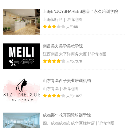
上海ENJOYSHAREES恩善半永久培训学院
上海闵行区
|
详情地图
人气/881
南昌美力美学美妆学院
江西南昌太平洋商务大厦
|
详情地图
人气/7378
山东青岛西子美业培训机构
山东青岛
|
详情地图
人气/1027
成都那年花开国际培训学院
四川成都成都市成华区槐树店
|
详情地图