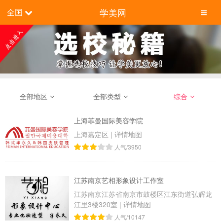
学美网
全国
全部地区
全部类型
综合
上海菲曼国际美容学院
上海嘉定区
|
详情地图
人气/3950
江苏南京艺相形象设计工作室
江苏南京江苏省南京市鼓楼区江东街道弘辉龙
江里3楼320室
|
详情地图
人气/10147