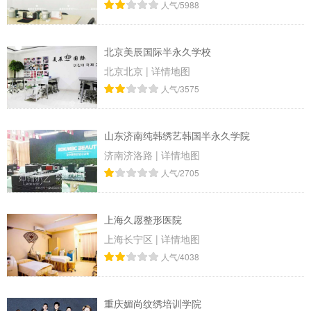
人气/5988
北京美辰国际半永久学校
北京北京
|
详情地图
人气/3575
山东济南纯韩绣艺韩国半永久学院
济南济洛路
|
详情地图
人气/2705
上海久愿整形医院
上海长宁区
|
详情地图
人气/4038
重庆媚尚纹绣培训学院