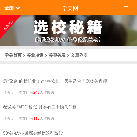
学美网
全国
学美首页
>
美业培训
>
美容美发
> 文章列表
最“吸金”的新职业！这4种女孩，天生适合当宠物美容师！
作者： 本文已有
247
人次阅读
都说美容师门槛低 其实有三个隐形门槛
作者： 本文已有
118
人次阅读
90%的发型师都会经历这些阶段