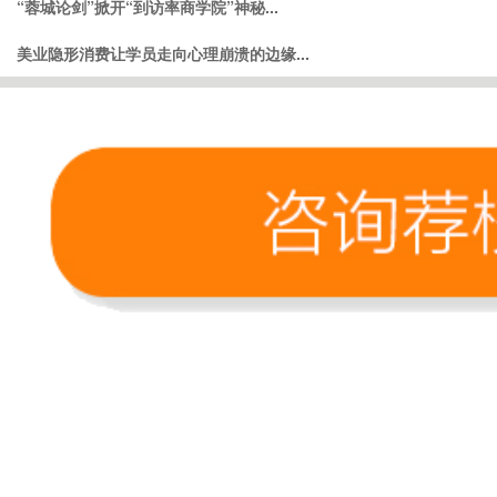
“蓉城论剑”掀开“到访率商学院”神秘...
美业隐形消费让学员走向心理崩溃的边缘...