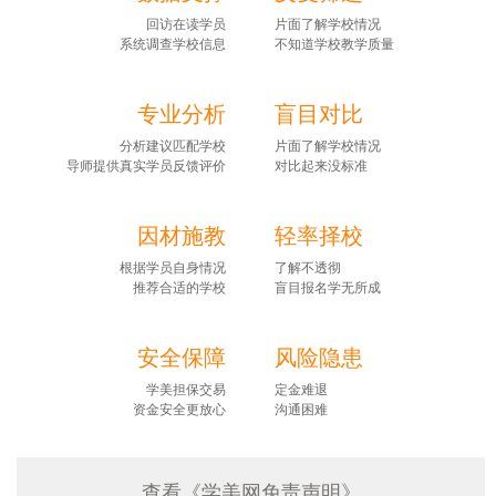
回访在读学员
片面了解学校情况
系统调查学校信息
不知道学校教学质量
专业分析
盲目对比
分析建议匹配学校
片面了解学校情况
导师提供真实学员反馈评价
对比起来没标准
因材施教
轻率择校
根据学员自身情况
了解不透彻
推荐合适的学校
盲目报名学无所成
安全保障
风险隐患
学美担保交易
定金难退
资金安全更放心
沟通困难
查看《学美网免责声明》