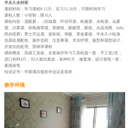
半永久全科班
课程时间：学习课程8-15天，实习15-20天，不限时间学习
课程人数：小班制，限10人
课程内容：眉眼唇，（丝绒眉、纤丝羽眉、粉黛眉、水粉眉、仙雾
眉、沙雾眉、轻氧烟霏眉、美瞳线，眼睫黑，眼线、水晶润唇、baby
然自咬唇）男士开运眉、发际线、孕睫、美妆素描、半永久小纹身、
洗眉改眉配色、操作流程、注意事项、术后护理、脸型和眉型设计、
并发症的处理、营销等课程
课程赠送：高级工具箱，全套操作学习工具机器一套，手工笔2支，
进口色料4只，3D人脸仿真皮，各种针片，修复液，设计眉笔一套，
素描画笔
结业证书：学期满后颁发毕业证及奖杯
教学环境