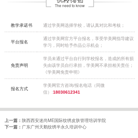
The need to know
教学承诺书
通过学美网选择学校，请认真对比和考核；
通过学美网官方平台报名，享受学美网指导建议
平台报名
学习，同时给予作品公示机会；
学员未通过平台自行到学校报名，造成的所有损
免责声明
失由该学员自行承担，学美网不承担相关责任；
《学美网免责申明》
学美网官方咨询/报名电话（同微
报名方式
信）:
18030612341
上一篇：
陕西西安迷尚ME国际纹绣皮肤管理培训学院
下一篇：
广东​广州天鹅纹绣半永久培训中心