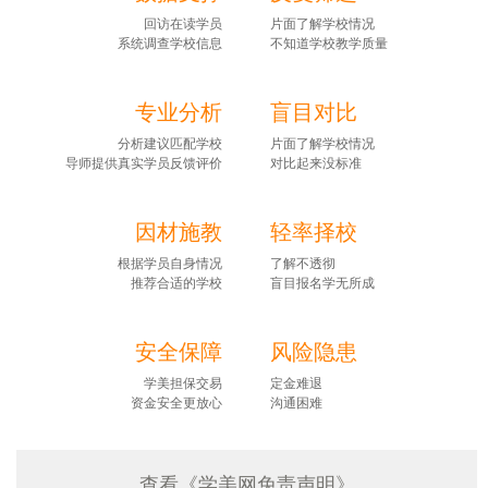
回访在读学员
片面了解学校情况
系统调查学校信息
不知道学校教学质量
专业分析
盲目对比
分析建议匹配学校
片面了解学校情况
导师提供真实学员反馈评价
对比起来没标准
因材施教
轻率择校
根据学员自身情况
了解不透彻
推荐合适的学校
盲目报名学无所成
安全保障
风险隐患
学美担保交易
定金难退
资金安全更放心
沟通困难
查看《学美网免责声明》