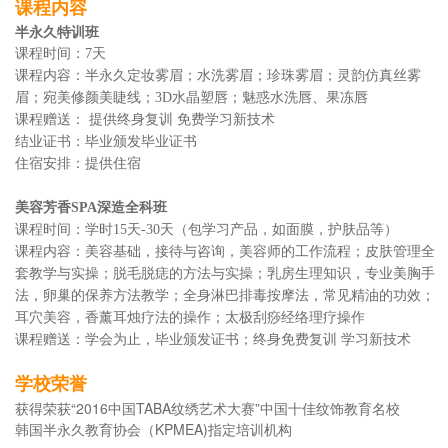
课程内容
半永久特训班
课程时间：7天
课程内容：半永久定妆雾眉；水洗雾眉；珍珠雾眉；灵韵仿真丝雾
眉；宛美修颜美睫线；3D水晶塑唇；魅惑水洗唇、果冻唇
课程赠送： 提供终身复训 免费学习新技术
结业证书：毕业颁发毕业证书
住宿安排：提供住宿
美容芳香SPA深造全科班
课程时间：学时15天-30天（包学习产品，如面膜，护肤品等）
课程内容：美容基础，接待与咨询，美容师的工作流程；皮肤管理全
套教学与实操；脱毛脱痣的方法与实操；乳房生理知识，专业美胸手
法，卵巢的保养方法教学；全身淋巴排毒按摩法，常见精油的功效；
耳穴美容，香薰耳烛疗法的操作；太极刮痧经络理疗操作
课程赠送：学会为止，毕业颁发证书；终身免费复训 学习新技术
学校荣誉
获得荣获“2016中国TABA纹绣艺术大赛”中国十佳纹饰教育名校
韩国半永久教育协会（KPMEA)指定培训机构