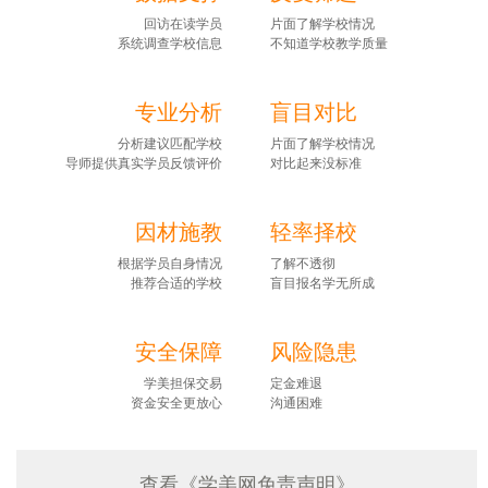
回访在读学员
片面了解学校情况
系统调查学校信息
不知道学校教学质量
专业分析
盲目对比
分析建议匹配学校
片面了解学校情况
导师提供真实学员反馈评价
对比起来没标准
因材施教
轻率择校
根据学员自身情况
了解不透彻
推荐合适的学校
盲目报名学无所成
安全保障
风险隐患
学美担保交易
定金难退
资金安全更放心
沟通困难
查看《学美网免责声明》