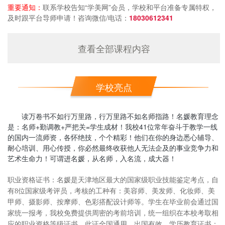
重要通知：
联系学校告知“学美网”会员，学校和平台准备专属特权，
及时跟平台导师申请！咨询微信/电话：
18030612341
查看全部课程内容
学校亮点
读万卷书不如行万里路，行万里路不如名师指路！名媛教育理念
是：名师+勤调教+严把关=学生成材！我校41位常年奋斗于教学一线
的国内一流师资，各怀绝技，个个精彩！他们在你的身边悉心辅导、
耐心培训、用心传授，你必然最终收获他人无法企及的事业竞争力和
艺术生命力！可谓进名媛，从名师，入名流，成大器！
职业资格证书：名媛是天津地区最大的国家级职业技能鉴定考点，自
有8位国家级考评员，考核的工种有：美容师、美发师、化妆师、美
甲师、摄影师、按摩师、色彩搭配设计师等。学生在毕业前会通过国
家统一报考，我校免费提供周密的考前培训，统一组织在本校考取相
应的职业资格等级证书，此证全国通用，出国有效。学历教育证书：